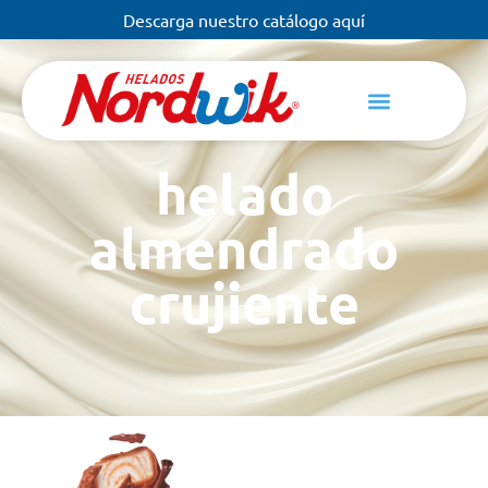
Descarga nuestro catálogo aquí
helado
almendrado
crujiente