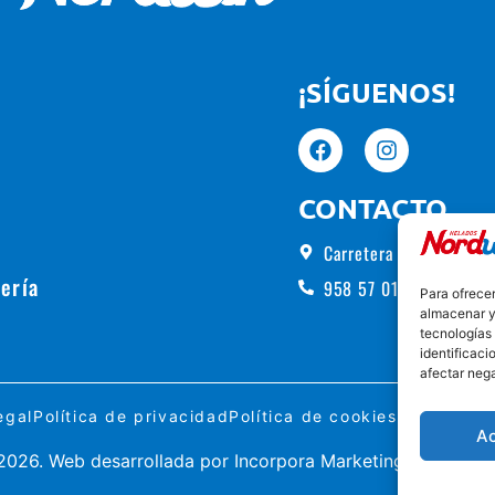
¡SÍGUENOS!
CONTACTO
Carretera de Alhama, 5
ería
958 57 01 00
Para ofrecer
almacenar y/
tecnologías
identificaci
afectar nega
egal
Política de privacidad
Política de cookies
Formulario
A
026. Web desarrollada por
Incorpora Marketing
.