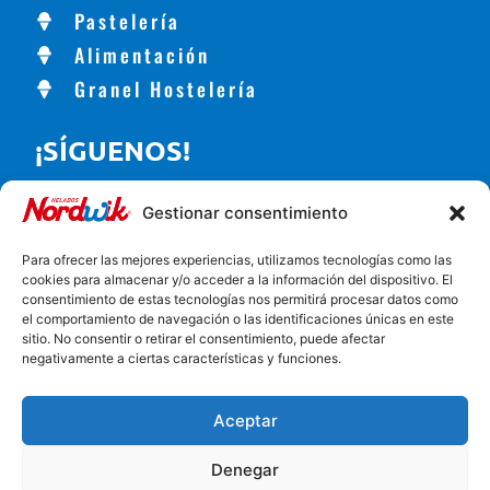
Pastelería
Alimentación
Granel Hostelería
¡SÍGUENOS!
Gestionar consentimiento
CONTACTO
Para ofrecer las mejores experiencias, utilizamos tecnologías como las
cookies para almacenar y/o acceder a la información del dispositivo. El
consentimiento de estas tecnologías nos permitirá procesar datos como
Carretera de Alhama, 56, Churriana de la Vega, España
el comportamiento de navegación o las identificaciones únicas en este
958 57 01 00
sitio. No consentir o retirar el consentimiento, puede afectar
negativamente a ciertas características y funciones.
Incentivos UE
Aviso legal
Aceptar
Política de privacidad
Política de cookies
Formulario
Denegar