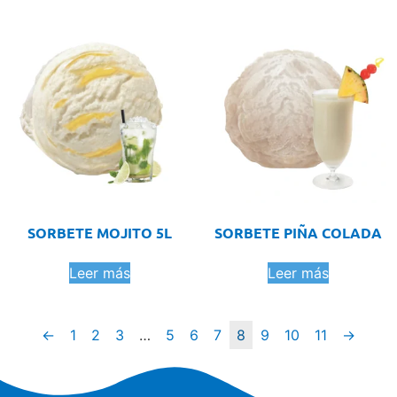
SORBETE MOJITO 5L
SORBETE PIÑA COLADA
Leer más
Leer más
←
1
2
3
…
5
6
7
8
9
10
11
→