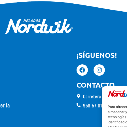
¡SÍGUENOS!
CONTACTO
Carretera de Alhama, 5
ería
958 57 01 00
Para ofrecer
almacenar y/
tecnologías
identificaci