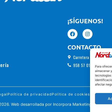
¡SÍGUENOS!
CONTACTO
Carretera de Alhama, 5
ería
958 57 01 00
Para ofrecer
almacenar y/
tecnologías
identificaci
afectar nega
egal
Política de privacidad
Política de cookies
Formulario
A
026. Web desarrollada por
Incorpora Marketing
.