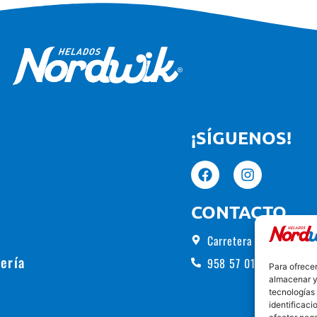
¡SÍGUENOS!
CONTACTO
Carretera de Alhama, 5
ería
958 57 01 00
Para ofrecer
almacenar y/
tecnologías
identificaci